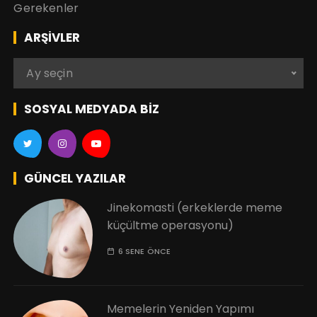
ARŞIVLER
A
Ay seçin
r
ş
SOSYAL MEDYADA BIZ
i
v
l
e
GÜNCEL YAZILAR
r
Jinekomasti (erkeklerde meme
küçültme operasyonu)
6 SENE ÖNCE
Memelerin Yeniden Yapımı