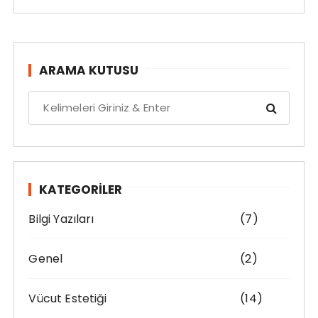
ARAMA KUTUSU
S
e
a
r
c
h
KATEGORILER
f
Bilgi Yazıları
(7)
o
r
:
Genel
(2)
Vücut Estetiği
(14)