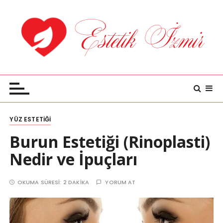
S
k
i
p
t
o
Estetik İzmir
Estetiğe Dair Bilgiler
c
o
n
t
YÜZ ESTETIĞI
e
Burun Estetiği (Rinoplasti)
n
Nedir ve İpuçları
t
OKUMA SÜRESI:
2 DAKIKA
YORUM AT