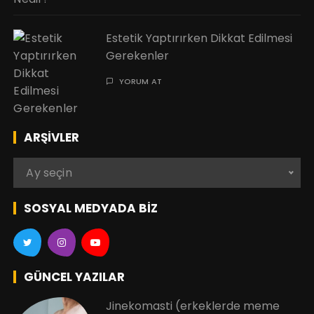
Estetik Yaptırırken Dikkat Edilmesi
Gerekenler
YORUM AT
ARŞIVLER
A
Ay seçin
r
ş
SOSYAL MEDYADA BIZ
i
v
l
e
GÜNCEL YAZILAR
r
Jinekomasti (erkeklerde meme