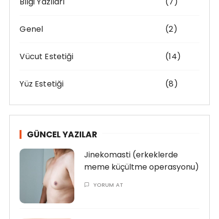
Bilgi Yazıları
(7)
o
r
:
Genel
(2)
Vücut Estetiği
(14)
Yüz Estetiği
(8)
GÜNCEL YAZILAR
Jinekomasti (erkeklerde
meme küçültme operasyonu)
YORUM AT