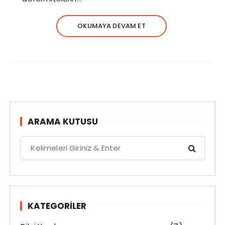
OKUMAYA DEVAM ET
ARAMA KUTUSU
S
e
a
r
c
h
KATEGORILER
f