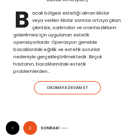
B
acak bölgesi estetiği alınan kilolar
veya verilen kilolar sonrası ortaya çıkan
çıkıntılar, sarkmalar ve orantısızlıkların
giderilmesi için uygulanan estetik
operasyonlardır. Operasyon genelde
bacaklardaki eğrilik ve estetik sorunlar
nedeniyle gerçekleştirilmektedir. Birçok
hastanın, bacaklarındaki estetik
problemlerden…
OKUMAYA DEVAM ET
Y
1
2
SONRAKI
a