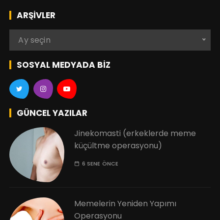
ARŞIVLER
A
Ay seçin
r
ş
SOSYAL MEDYADA BIZ
i
v
l
e
GÜNCEL YAZILAR
r
Jinekomasti (erkeklerde meme
küçültme operasyonu)
6 SENE ÖNCE
Memelerin Yeniden Yapımı
Operasyonu