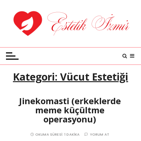
S
k
i
p
t
o
Estetik İzmir
Estetiğe Dair Bilgiler
c
o
n
Kategori:
Vücut Estetiği
t
e
n
t
Jinekomasti (erkeklerde
meme küçültme
operasyonu)
OKUMA SÜRESI:
1 DAKIKA
YORUM AT