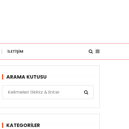
İLETİŞİM
ARAMA KUTUSU
S
e
a
r
c
h
KATEGORILER