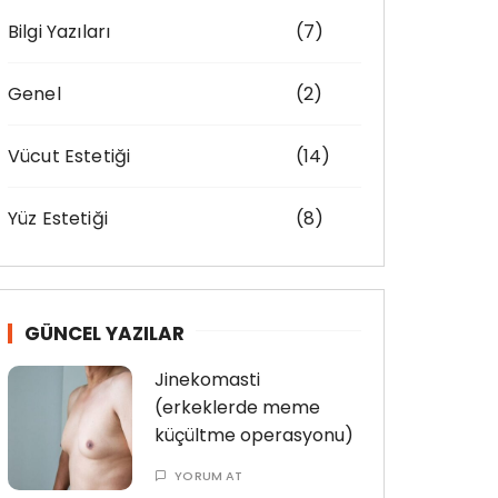
f
Bilgi Yazıları
(7)
o
r
:
Genel
(2)
Vücut Estetiği
(14)
Yüz Estetiği
(8)
GÜNCEL YAZILAR
Jinekomasti
(erkeklerde meme
küçültme operasyonu)
YORUM AT