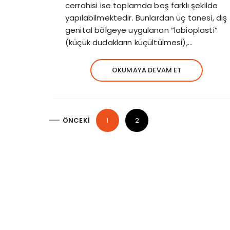
cerrahisi ise toplamda beş farklı şekilde
yapılabilmektedir. Bunlardan üç tanesi, dış
genital bölgeye uygulanan “labioplasti”
(küçük dudakların küçültülmesi),…
OKUMAYA DEVAM ET
Y
ÖNCEKI
1
2
a
z
ı
d
o