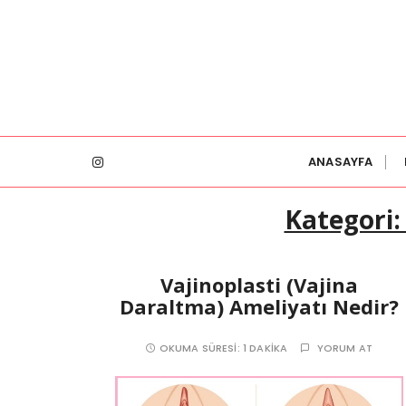
S
k
i
p
t
o
Estetik İzmir
Estetiğe Dair Bilgiler
c
ANASAYFA
o
n
Kategori
t
e
n
Vajinoplasti (Vajina
t
Daraltma) Ameliyatı Nedir?
OKUMA SÜRESI:
1 DAKIKA
YORUM AT