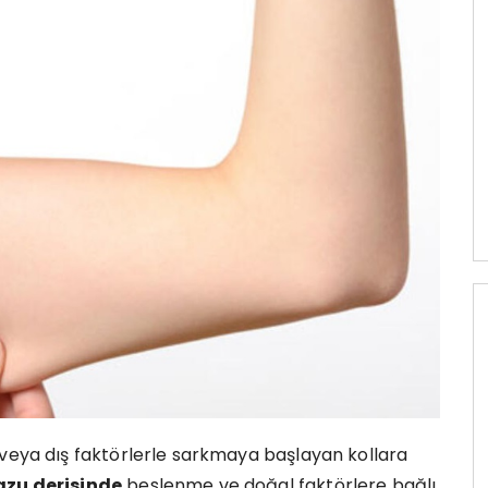
 veya dış faktörlerle sarkmaya başlayan kollara
azu derisinde
beslenme ve doğal faktörlere bağlı