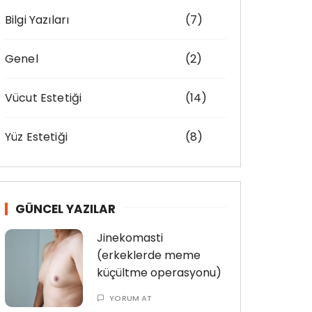
f
Bilgi Yazıları
(7)
o
r
:
Genel
(2)
Vücut Estetiği
(14)
Yüz Estetiği
(8)
GÜNCEL YAZILAR
Jinekomasti
(erkeklerde meme
küçültme operasyonu)
YORUM AT