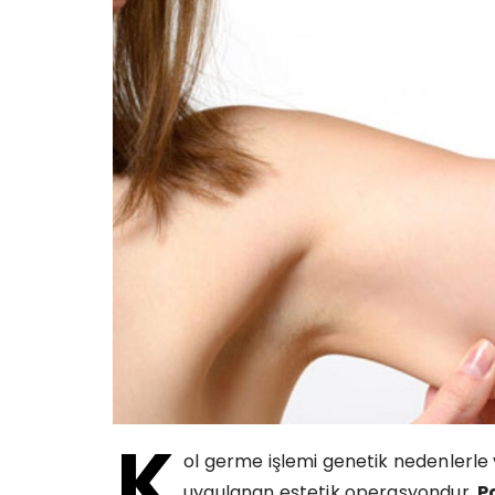
K
ol germe işlemi genetik nedenlerle
uygulanan estetik operasyondur.
P