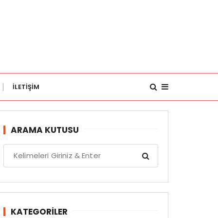
İLETİŞİM
ARAMA KUTUSU
S
e
a
r
c
h
KATEGORILER